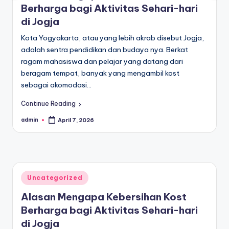
Berharga bagi Aktivitas Sehari-hari
di Jogja
Kota Yogyakarta, atau yang lebih akrab disebut Jogja,
adalah sentra pendidikan dan budaya nya. Berkat
ragam mahasiswa dan pelajar yang datang dari
beragam tempat, banyak yang mengambil kost
sebagai akomodasi…
Continue Reading
admin
April 7, 2026
Posted
by
Posted
Uncategorized
in
Alasan Mengapa Kebersihan Kost
Berharga bagi Aktivitas Sehari-hari
di Jogja