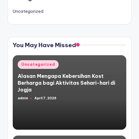
Uncategorized
You May Have Missed
Posted
Uncategorized
in
Alasan Mengapa Kebersihan Kost
Berharga bagi Aktivitas Sehari-hari di
Jogja
admin
April 7, 2026
Posted
by