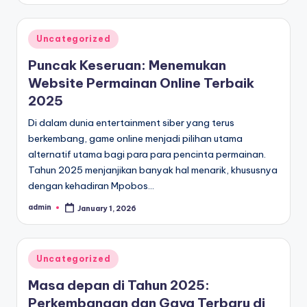
Posted
Uncategorized
in
Puncak Keseruan: Menemukan
Website Permainan Online Terbaik
2025
Di dalam dunia entertainment siber yang terus
berkembang, game online menjadi pilihan utama
alternatif utama bagi para para pencinta permainan.
Tahun 2025 menjanjikan banyak hal menarik, khususnya
dengan kehadiran Mpobos…
admin
January 1, 2026
Posted
by
Posted
Uncategorized
in
Masa depan di Tahun 2025:
Perkembangan dan Gaya Terbaru di