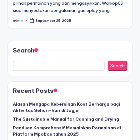
pilihan permainan yang dan mengasyikkan, Warkop69
siap menyediakan pengalaman gameplay yang…
admin
September 25, 2025
Posted
by
Search
Search
Recent Posts
Alasan Mengapa Kebersihan Kost Berharga bagi
Aktivitas Sehari-hari di Jogja
The Sustainable Manual for Canning and Drying
Panduan Komprehensif Memainkan Permainan di
Platform Mpobos tahun 2025