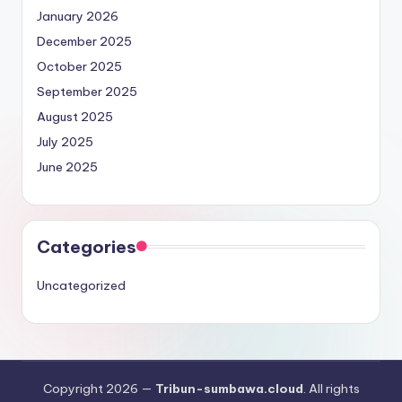
January 2026
December 2025
October 2025
September 2025
August 2025
July 2025
June 2025
Categories
Uncategorized
Copyright 2026 —
Tribun-sumbawa.cloud
. All rights