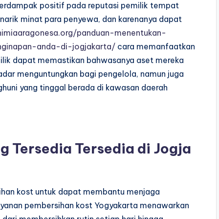
berdampak positif pada reputasi pemilik tempat
menarik minat para penyewa, dan karenanya dapat
onimiaaragonesa.org/panduan-menentukan-
ginapan-anda-di-jogjakarta/
cara memanfaatkan
emilik dapat memastikan bahwasanya aset mereka
sekadar menguntungkan bagi pengelola, namun juga
ghuni yang tinggal berada di kawasan daerah
 Tersedia Tersedia di Jogja
rsihan kost untuk dapat membantu menjaga
 Layanan pembersihan kost Yogyakarta menawarkan
dari membersihkan rutin setiap hari hingga