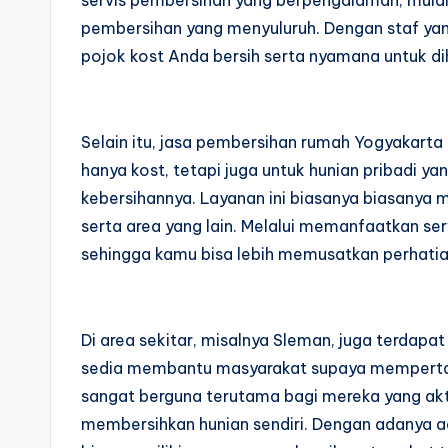
pembersihan yang menyuluruh. Dengan staf ya
pojok kost Anda bersih serta nyamana untuk di
Selain itu, jasa pembersihan rumah Yogyakarta 
hanya kost, tetapi juga untuk hunian pribadi 
kebersihannya. Layanan ini biasanya biasanya m
serta area yang lain. Melalui memanfaatkan se
sehingga kamu bisa lebih memusatkan perhatian 
Di area sekitar, misalnya Sleman, juga terdapa
sedia membantu masyarakat supaya mempertaha
sangat berguna terutama bagi mereka yang akti
membersihkan hunian sendiri. Dengan adanya 