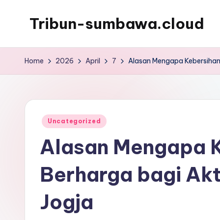
Tribun-sumbawa.cloud
Skip
to
Blog
content
Informasi
Home
2026
April
7
Alasan Mengapa Kebersihan K
Terbaru
Posted
Uncategorized
in
Alasan Mengapa K
Berharga bagi Akti
Jogja