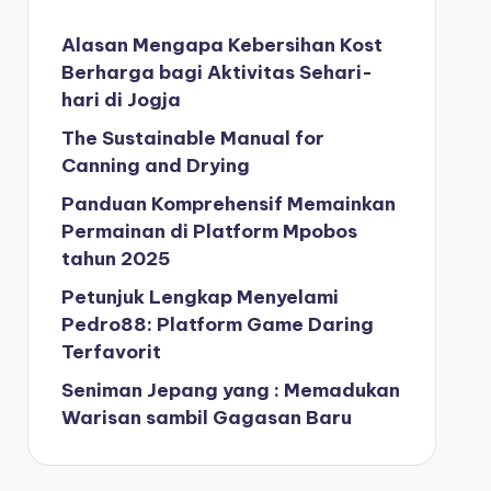
Alasan Mengapa Kebersihan Kost
Berharga bagi Aktivitas Sehari-
hari di Jogja
The Sustainable Manual for
Canning and Drying
Panduan Komprehensif Memainkan
Permainan di Platform Mpobos
tahun 2025
Petunjuk Lengkap Menyelami
Pedro88: Platform Game Daring
Terfavorit
Seniman Jepang yang : Memadukan
Warisan sambil Gagasan Baru