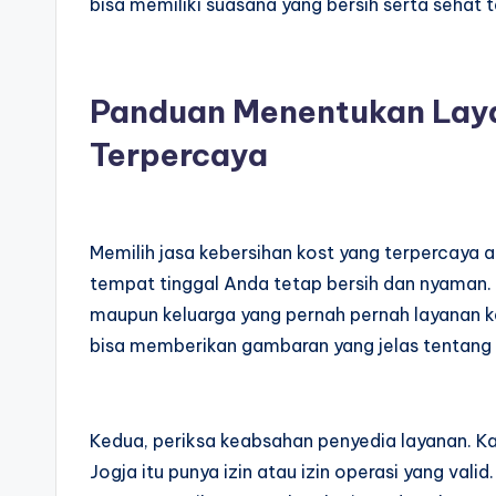
bisa memiliki suasana yang bersih serta sehat 
Panduan Menentukan Lay
Terpercaya
Memilih jasa kebersihan kost yang terpercaya 
tempat tinggal Anda tetap bersih dan nyaman. 
maupun keluarga yang pernah pernah layanan keb
bisa memberikan gambaran yang jelas tentang 
Kedua, periksa keabsahan penyedia layanan. Ka
Jogja itu punya izin atau izin operasi yang valid