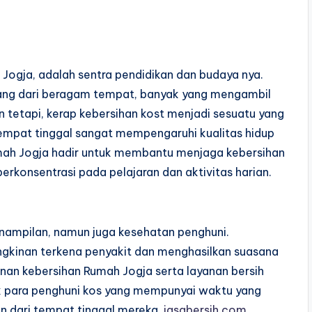
 Jogja, adalah sentra pendidikan dan budaya nya.
ang dari beragam tempat, banyak yang mengambil
 tetapi, kerap kebersihan kost menjadi sesuatu yang
tempat tinggal sangat mempengaruhi kualitas hidup
umah Jogja hadir untuk membantu menjaga kebersihan
rkonsentrasi pada pelajaran dan aktivitas harian.
nampilan, namun juga kesehatan penghuni.
gkinan terkena penyakit dan menghasilkan suasana
anan kebersihan Rumah Jogja serta layanan bersih
uk para penghuni kos yang mempunyai waktu yang
n dari tempat tinggal mereka.
jasabersih.com