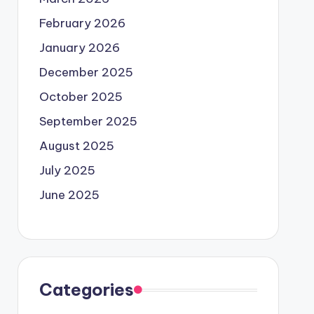
February 2026
January 2026
December 2025
October 2025
September 2025
August 2025
July 2025
June 2025
Categories