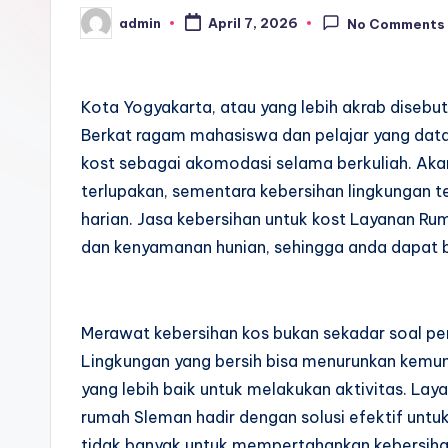
admin
April 7, 2026
No Comments
Posted
by
Kota Yogyakarta, atau yang lebih akrab disebut
Berkat ragam mahasiswa dan pelajar yang dat
kost sebagai akomodasi selama berkuliah. Akan
terlupakan, sementara kebersihan lingkungan 
harian. Jasa kebersihan untuk kost Layanan R
dan kenyamanan hunian, sehingga anda dapat be
Merawat kebersihan kos bukan sekadar soal pe
Lingkungan yang bersih bisa menurunkan kemun
yang lebih baik untuk melakukan aktivitas. Lay
rumah Sleman hadir dengan solusi efektif unt
tidak banyak untuk mempertahankan kebersiha