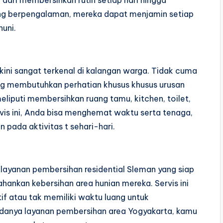
ng berpengalaman, mereka dapat menjamin setiap
huni.
kini sangat terkenal di kalangan warga. Tidak cuma
yang membutuhkan perhatian khusus khusus urusan
eliputi membersihkan ruang tamu, kitchen, toilet,
rvis ini, Anda bisa menghemat waktu serta tenaga,
pada aktivitas t sehari-hari.
t layanan pembersihan residential Sleman yang siap
nkan kebersihan area hunian mereka. Servis ini
f atau tak memiliki waktu luang untuk
adanya layanan pembersihan area Yogyakarta, kamu