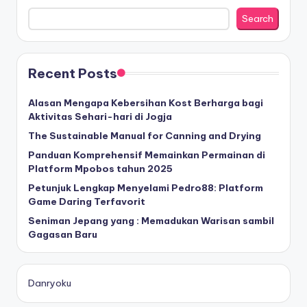
Search
Recent Posts
Alasan Mengapa Kebersihan Kost Berharga bagi
Aktivitas Sehari-hari di Jogja
The Sustainable Manual for Canning and Drying
Panduan Komprehensif Memainkan Permainan di
Platform Mpobos tahun 2025
Petunjuk Lengkap Menyelami Pedro88: Platform
Game Daring Terfavorit
Seniman Jepang yang : Memadukan Warisan sambil
Gagasan Baru
Danryoku