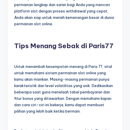
permainan lengkap dan saran bagi Anda yang mencari
platform slot dengan proses withdrawal yang cepat,
Anda akan siap untuk meraih kemenangan besar di dunia
permainan slot online.
Tips Menang Sebak di Paris77
Untuk menambah kesempatan menang di Paris 77, vital
untuk memahami sistem permainan slot online yang
kamu akan mainkan. Masing-masing permainan punya
karakteristik dan level volatilitas yang unik. Dedikasikan
beberapa saat guna menelaah tabel pembayaran dan
fitur bonus yang ditawarkan. Dengan memahami kapan
dan cara ciri-ciri ini bekerja, kamu dapat membuat
pilihan yang lebih baik ketika bermain.