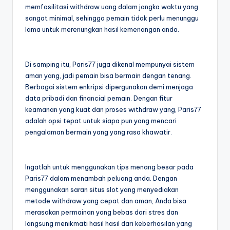
memfasilitasi withdraw uang dalam jangka waktu yang
sangat minimal, sehingga pemain tidak perlu menunggu
lama untuk merenungkan hasil kemenangan anda.
Di samping itu, Paris77 juga dikenal mempunyai sistem
aman yang, jadi pemain bisa bermain dengan tenang.
Berbagai sistem enkripsi dipergunakan demi menjaga
data pribadi dan financial pemain. Dengan fitur
keamanan yang kuat dan proses withdraw yang, Paris77
adalah opsi tepat untuk siapa pun yang mencari
pengalaman bermain yang yang rasa khawatir.
Ingatlah untuk menggunakan tips menang besar pada
Paris77 dalam menambah peluang anda. Dengan
menggunakan saran situs slot yang menyediakan
metode withdraw yang cepat dan aman, Anda bisa
merasakan permainan yang bebas dari stres dan
langsung menikmati hasil hasil dari keberhasilan yang