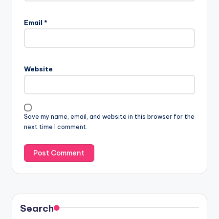
Email
*
Website
Save my name, email, and website in this browser for the
next time I comment.
Search