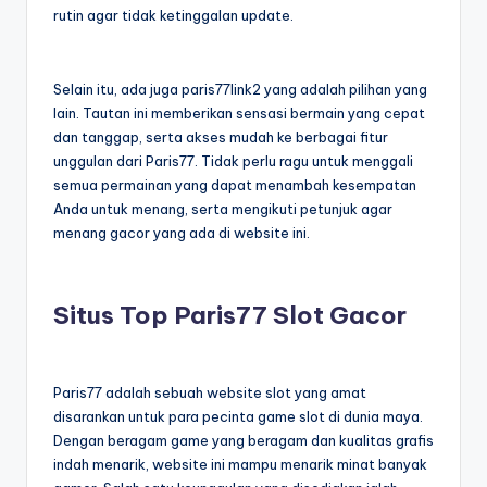
rutin agar tidak ketinggalan update.
Selain itu, ada juga paris77link2 yang adalah pilihan yang
lain. Tautan ini memberikan sensasi bermain yang cepat
dan tanggap, serta akses mudah ke berbagai fitur
unggulan dari Paris77. Tidak perlu ragu untuk menggali
semua permainan yang dapat menambah kesempatan
Anda untuk menang, serta mengikuti petunjuk agar
menang gacor yang ada di website ini.
Situs Top Paris77 Slot Gacor
Paris77 adalah sebuah website slot yang amat
disarankan untuk para pecinta game slot di dunia maya.
Dengan beragam game yang beragam dan kualitas grafis
indah menarik, website ini mampu menarik minat banyak