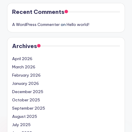
Recent Comments
A WordPress Commenter
on
Hello world!
Archives
April 2026
March 2026
February 2026
January 2026
December 2025
October 2025
September 2025
August 2025
July 2025