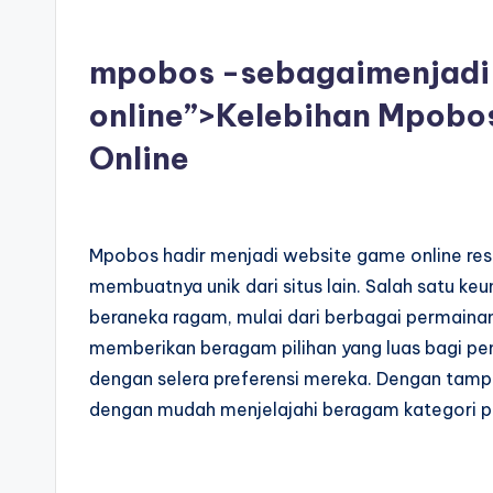
mpobos
-sebagaimenjadi
online”>Kelebihan Mpobo
Online
Mpobos hadir menjadi website game online resm
membuatnya unik dari situs lain. Salah satu k
beraneka ragam, mulai dari berbagai permainan
memberikan beragam pilihan yang luas bagi 
dengan selera preferensi mereka. Dengan tamp
dengan mudah menjelajahi beragam kategori p