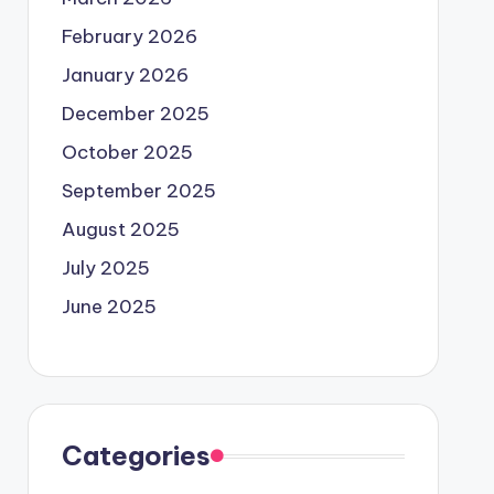
February 2026
January 2026
December 2025
October 2025
September 2025
August 2025
July 2025
June 2025
Categories