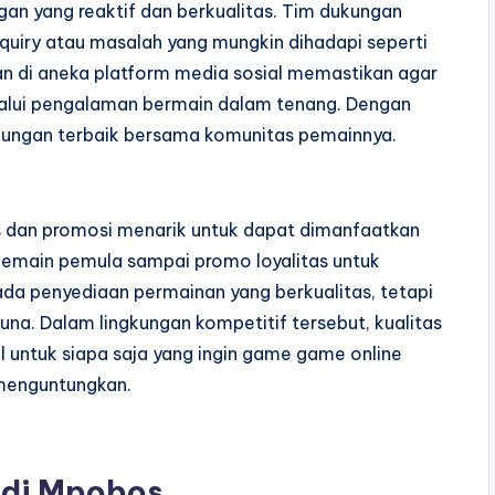
an yang reaktif dan berkualitas. Tim dukungan
quiry atau masalah yang mungkin dihadapi seperti
an di aneka platform media sosial memastikan agar
alui pengalaman bermain dalam tenang. Dengan
ungan terbaik bersama komunitas pemainnya.
s dan promosi menarik untuk dapat dimanfaatkan
pemain pemula sampai promo loyalitas untuk
da penyediaan permainan yang berkualitas, tetapi
na. Dalam lingkungan kompetitif tersebut, kualitas
untuk siapa saja yang ingin game game online
menguntungkan.
 di Mpobos