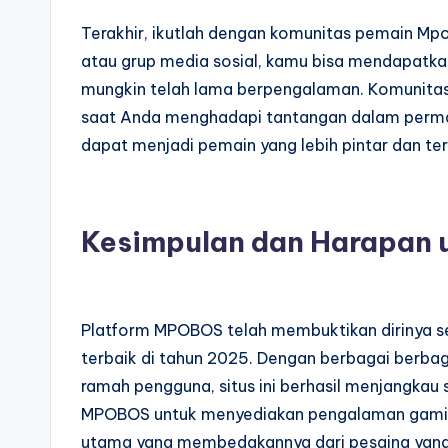
Terakhir, ikutlah dengan komunitas pemain Mpo
atau grup media sosial, kamu bisa mendapatka
mungkin telah lama berpengalaman. Komunitas
saat Anda menghadapi tantangan dalam perma
dapat menjadi pemain yang lebih pintar dan ter
Kesimpulan dan Harapan 
Platform MPOBOS telah membuktikan dirinya se
terbaik di tahun 2025. Dengan berbagai berbag
ramah pengguna, situs ini berhasil menjangkau 
MPOBOS untuk menyediakan pengalaman gamin
utama yang membedakannya dari pesaing yang 