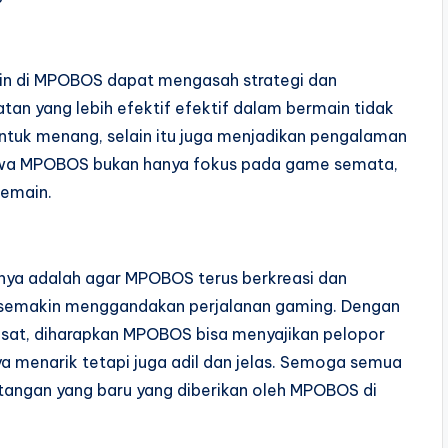
ain di MPOBOS dapat mengasah strategi dan
tan yang lebih efektif efektif dalam bermain tidak
uk menang, selain itu juga menjadikan pengalaman
ahwa MPOBOS bukan hanya fokus pada game semata,
pemain.
nya adalah agar MPOBOS terus berkreasi dan
n semakin menggandakan perjalanan gaming. Dengan
esat, diharapkan MPOBOS bisa menyajikan pelopor
 menarik tetapi juga adil dan jelas. Semoga semua
angan yang baru yang diberikan oleh MPOBOS di