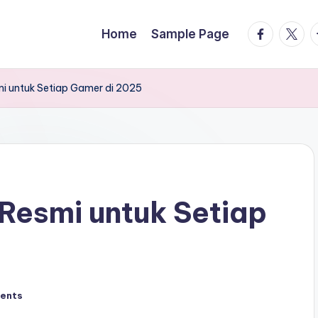
facebook.
twitte
t
Home
Sample Page
 untuk Setiap Gamer di 2025
esmi untuk Setiap
ents