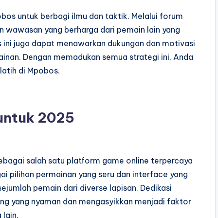
bos untuk berbagi ilmu dan taktik. Melalui forum
n wawasan yang berharga dari pemain lain yang
 ini juga dapat menawarkan dukungan dan motivasi
inan. Dengan memadukan semua strategi ini, Anda
latih di Mpobos.
untuk 2025
bagai salah satu platform game online terpercaya
ai pilihan permainan yang seru dan interface yang
sejumlah pemain dari diverse lapisan. Dedikasi
g yang nyaman dan mengasyikkan menjadi faktor
lain.