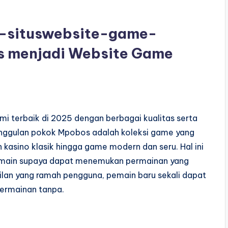
-situswebsite-game-
s menjadi Website Game
i terbaik di 2025 dengan berbagai kualitas serta
eunggulan pokok Mpobos adalah koleksi game yang
 kasino klasik hingga game modern dan seru. Hal ini
pemain supaya dapat menemukan permainan yang
ilan yang ramah pengguna, pemain baru sekali dapat
ermainan tanpa.