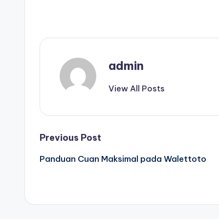
admin
View All Posts
Post
Previous Post
Panduan Cuan Maksimal pada Walettoto
navigation